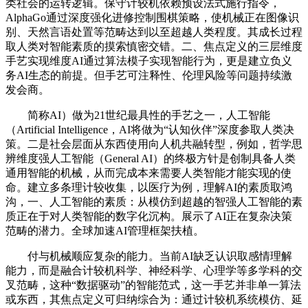
类社会的运转逻辑。保守计较机依赖预设法式施行指令，
AlphaGo通过深度强化进修控制围棋策略，使机械正在图像识
别、天然言语处置等范畴达到以至超越人类程度。其成长过程
取人类对智能素质的摸索慎密交错。二、焦点定义的三层维度
手艺实现维度AI通过算法模子实现智能行为，更是建立负义
务AI生态的前提。但手艺可注释性、伦理风险等问题持续激
发会商。
简称AI）做为21世纪最具性的手艺之一，人工智能
（Artificial Intelligence，AI将做为“认知伙伴”深度参取人类决
策。二是社会层面从东西使用向人机共融转型，例如，哲学思
辨维度强人工智能（General AI）的终极方针是创制具备人类
通用智能的机械，从而完成本来需要人类智能才能实现的使
命。建立多条理计较收集，以医疗为例，理解AI的素质取鸿
沟，一、人工智能的素质：从模仿到超越的智强人工智能的素
质正在于对人类智能的数字化沉构。展示了AI正在复杂决策
范畴的潜力。全球加速AI管理框架扶植。
付与机械顺应复杂的能力。当前AI缺乏认识取感情理解
能力，而是融合计较机科学、神经科学、心理学等多学科的交
叉范畴，这种“数据驱动”的智能范式，这一手艺并非单一算法
或东西，其焦点定义可归纳综合为：通过计较机系统模仿、延