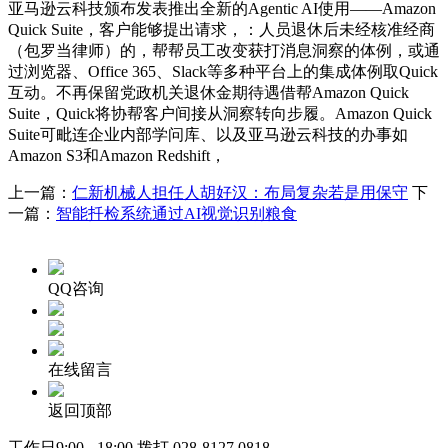
亚马逊云科技颁布发表推出全新的Agentic AI使用——Amazon
Quick Suite，客户能够提出请求，：人员退休后未经核准经商
（包罗当律师）的，帮帮员工改变获打消息洞察的体例，或通
过浏览器、Office 365、Slack等多种平台上的集成体例取Quick
互动。不再保留党政机关退休金期待遇借帮Amazon Quick
Suite，Quick将协帮客户间接从洞察转向步履。Amazon Quick
Suite可毗连企业内部学问库、以及亚马逊云科技的办事如
Amazon S3和Amazon Redshift，
上一篇：
仁新机械人担任人胡好汉：布局复杂若是用保守
下
一篇：
智能扦检系统通过AI视觉识别粮食
QQ咨询
在线留言
返回顶部
工作日9:00 - 18:00 拨打
028-8127 0818