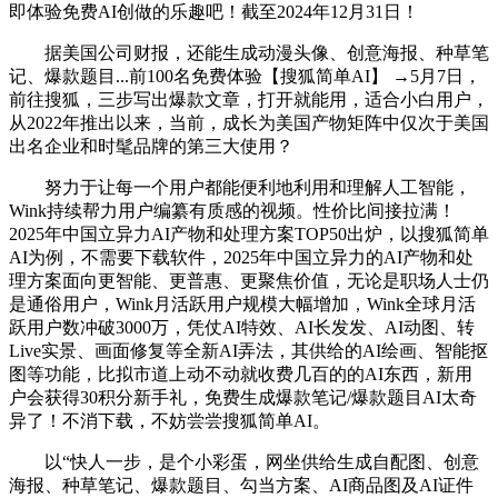
即体验免费AI创做的乐趣吧！截至2024年12月31日！
据美国公司财报，还能生成动漫头像、创意海报、种草笔
记、爆款题目...前100名免费体验【搜狐简单AI】 →5月7日，
前往搜狐，三步写出爆款文章，打开就能用，适合小白用户，
从2022年推出以来，当前，成长为美国产物矩阵中仅次于美国
出名企业和时髦品牌的第三大使用？
努力于让每一个用户都能便利地利用和理解人工智能，
Wink持续帮力用户编纂有质感的视频。性价比间接拉满！
2025年中国立异力AI产物和处理方案TOP50出炉，以搜狐简单
AI为例，不需要下载软件，2025年中国立异力的AI产物和处
理方案面向更智能、更普惠、更聚焦价值，无论是职场人士仍
是通俗用户，Wink月活跃用户规模大幅增加，Wink全球月活
跃用户数冲破3000万，凭仗AI特效、AI长发发、AI动图、转
Live实景、画面修复等全新AI弄法，其供给的AI绘画、智能抠
图等功能，比拟市道上动不动就收费几百的的AI东西，新用
户会获得30积分新手礼，免费生成爆款笔记/爆款题目AI太奇
异了！不消下载，不妨尝尝搜狐简单AI。
以“快人一步，是个小彩蛋，网坐供给生成自配图、创意
海报、种草笔记、爆款题目、勾当方案、AI商品图及AI证件