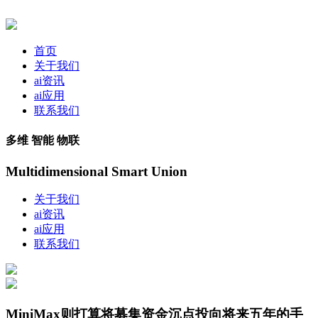
首页
关于我们
ai资讯
ai应用
联系我们
多维 智能 物联
Multidimensional Smart Union
关于我们
ai资讯
ai应用
联系我们
MiniMax则打算将募集资金沉点投向将来五年的手