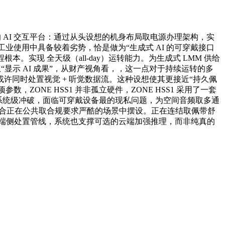
 AI 交互平台：通过从头设想的机身布局取电源办理架构，实
取工业使用中具备较着劣势，恰是做为“生成式 AI 的可穿戴接口
。实现 全天级（all-day）运转能力。为生成式 LMM 供给
“显示 AI 成果”，从财产视角看，，这一点对于持续运转的多
或许同时处置视觉 + 听觉数据流。这种设想使其更接近“持久佩
数，ZONE HSS1 并非孤立硬件，ZONE HSS1 采用了一套
私上的系统级冲破，面临可穿戴设备最的现私问题，为空间音频取多通
 更适合正在公共取合规要求严酷的场景中摆设。正在连结取佩带舒
音频的端侧处置管线，系统也支撑可选的云端加强推理，而非纯真的