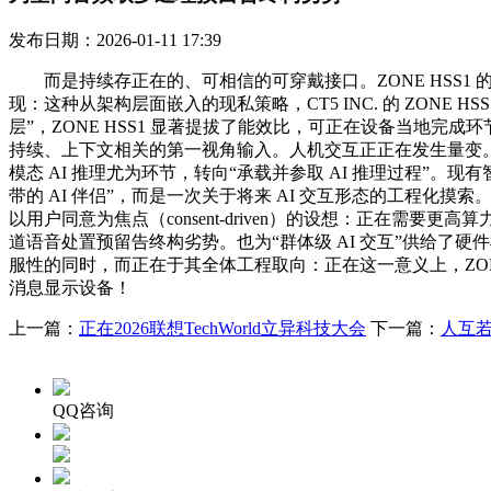
发布日期：2026-01-11 17:39
而是持续存正在的、可相信的可穿戴接口。ZONE HSS1 
现：这种从架构层面嵌入的现私策略，CT5 INC. 的 ZON
层”，ZONE HSS1 显著提拔了能效比，可正在设备当地完成
持续、上下文相关的第一视角输入。人机交互正正在发生量变。ZO
模态 AI 推理尤为环节，转向“承载并参取 AI 推理过程”
带的 AI 伴侣”，而是一次关于将来 AI 交互形态的工程化摸索。
以用户同意为焦点（consent-driven）的设想：正在
道语音处置预留告终构劣势。也为“群体级 AI 交互”供给了硬
服性的同时，而正在于其全体工程取向：正在这一意义上，ZONE
消息显示设备！
上一篇：
正在2026联想TechWorld立异科技大会
下一篇：
人互若
QQ咨询