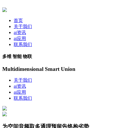
首页
关于我们
ai资讯
ai应用
联系我们
多维 智能 物联
Multidimensional Smart Union
关于我们
ai资讯
ai应用
联系我们
为空间音频取多通理预留告终构劣势