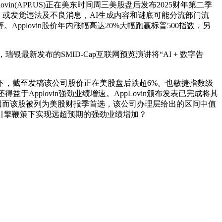
n(APP.US)正在美东时间周三美股盘后发布2025财年第二季
获客，或发觉违法及不良消息，AI生成内容和谜底可能分流部门流
lovin股价年内涨幅高达20%大幅跑赢标普500指数，另
最新发布的SMID-Cap互联网预览演讲将“AI + 数字告
下，截至发稿该公司股价正在美股盘后跌超6%。也敏捷指数级
益于Applovin强劲业绩增速。AppLovin颁布发表已完成将其
来看，因而该股被列为美股财报季首选，该公司办理层给出的区间中值
的告白投放引擎鞭策下实现远超预期的强劲业绩增加？