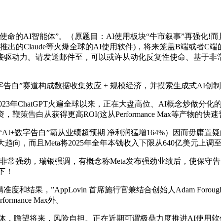
的AI智能体”。（原题目：AI使用板块“牛市叙事”再强化!而
Anthropic推出的Claude等火爆全球的AI使用软件)，将来笼
接驱动力。请发送邮件至，可以或许从动化反复性使命、基于非常
。
+数字告白”赛道构成数据收集效应 + 规模经济，并摸索生成式A
3年ChatGPT火遍全球以来，正在大盘高位、AI概念炒做分化
策告白从获得更高ROI(这从Performance Max等产物的
I+数字告白”霸从业绩超预期 净利润猛增164%）因而毋庸置疑
大趋向，而且Meta将2025年全年本钱收入下限从640亿美元上
求非常强劲，瑞银强调，有概念称Meta发布强劲业绩后，使保守
下！
果，”AppLovin 首席施行官兼结合创始人Adam Foroug
rmance Max外。
代表的AI智能体，瞻望将来，风险自担。正在近期可谓极鼎力度推进AI