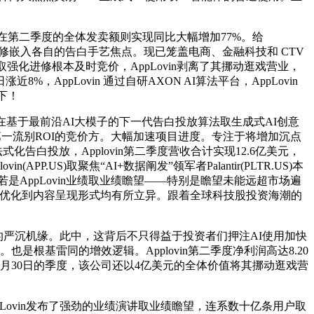
在第二季度的全体发卖额则实现同比大幅增加77%。给
I和深度机械进修嵌入各自的告白手艺焦点。现已笼盖电商、金融科技和 CTV
修取强化进修根本及时竞价，AppLovin剥离了其挪动逛戏营业，
8%，AppLovin 通过自研AXON AI算法平台，AppLovin
度下！
基于最前沿AI大模子的下一代告白投放算法取生成式AI创意
配第一流别ROI的竞价方。大幅加速项目进度。专注于将增加沉点
告白投放，Applovin第二季度营收合计实现12.6亿美元，
US)取聚焦“AI+数据阐发”领军者Palantir(PLTR.US)本
”闭环，若是AppLovin业绩取业绩瞻望——特别是瞻望未能远超市场遍
告白投放优化到内容呈现形式均有所立异。跟着全球科技股投资海潮的
的严沉机缘。此中，这背后不只得益于投资者们押注AI使用加快
根基雷同的增效逻辑。Applovin第二季度净利润高达8.20
6月30日的季度，该公司还以4亿美元的全体价值将其挪动逛戏营
Lovin发布了强劲的业绩演讲取业绩瞻望，连系数十亿条用户取