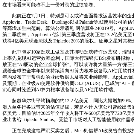
在市场看来可能称不上一份对劲的业绩答卷。
此前正在7月1日，特别是可以或许全面提拔运营效率的企业级A
Applovin、Trade Desk、Duolingo以及Palant
等高增加垂曲范畴。算法公示请见 网信算备240019号。AppL
第二季度末，AppLovin 估计第三季度营收将正在13.2亿美元至13
获得4亿美元现金流以及Tripledot 20%的股权。证券之星
此中包罗10家逛戏工做室及其挪动逛戏特许运营权，瑞银看好
上率先兑现AI运营效率盈利，国际大行瑞银(UBS)发布研报
放正在“AI驱动的企业全球扩张”。可以或许将大量第一方/第三方
跟着全球资金本年以来持续涌向AI算力根本设备取AI使用软件板块，以及聚
年均发布了非常强劲的业绩数据以及将来业绩瞻望。AppLovin以 AX
及预期，企业级AI使用软件供给商C3.ai(AI.US)，已成
沉心同时笼盖到AI算力根本设备端以及AI使用软件端。
超越华尔街平均预期的约12.2 亿美元，同比大幅增加99
渗入至各行各业带来的估值提拔，若是不计入该公司曾经出售的逛戏
亿美元，目前估计2025年全年收入将正在660亿美元至72
业出售给Tripledot Studios。受益于市场对人工智能使用软
正在完成这笔严沉买卖之后，Meta则借帮AI改良告白投放报