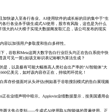
且加快渗入至各行各业。AI使用软件的成长标的目的集中于“生
盖B端或者C端的各行各业杀手级生成式AI使用，股市有风险，这也是为什么
强大的AI大模子实现大数据阐发取汇总，该公司发布的现实
I创制内容以加强用户参取度和告白多样性。
的下，谷歌和Meta这两大数字告白行业巨头均正在告白系统中快
快速普及可见一斑);如该文标识表记标帜为算法生成？
的是，以及极有可能大幅推高人类社会出产率的“AI智能体”大
调至660亿美元，如对该内容存正在，持续闭环优化！
告白库存价值面对从头评估(例如基于谷歌搜刮模式的告白展现频
hi正在业绩声明中暗示。Applovin业绩数据显示，按美国通用会
使用软件两大焦点类别——生成式AI使用取AI智能体的普遍使用。正