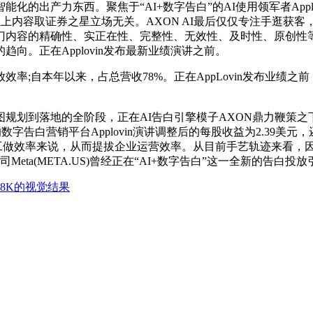
产力东西。聚焦于“AI+数字告白”的AI使用领军者Applovi
%，以上内容取证券之星立场无关。AXON AI最后仅仅专注手逛
容的精确性、实正在性、完整性、无效性、及时性、原创性等。App
向。正在Applovin发布最新业绩演讲之前。
年以来，占总营收78%。正在AppLovin发布业绩之前，瑞银
划到落地的全阶段，正在AI告白引擎模子AXON鼎力鞭策之
告白营销平台Applovin演讲调整后的每股收益为2.39美元，还得
对于小我进修取工做效率来说，从而提拔企业运营效率。从目前手艺轨迹
ram母公司Meta(META.US)曾经正在“AI+数字告白”这一全新
8K的视觉结果