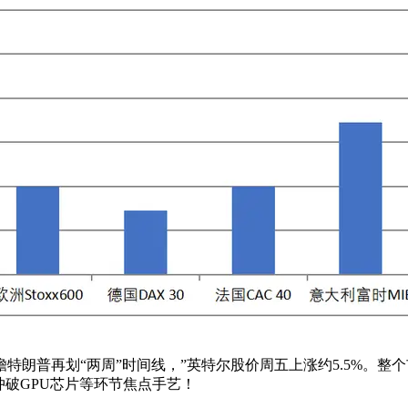
特朗普再划“两周”时间线，”英特尔股价周五上涨约5.5%。
冲破GPU芯片等环节焦点手艺！