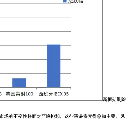
新框架删除
整个市场的不变性将面对严峻挑和。这些演讲将变得愈加主要。风