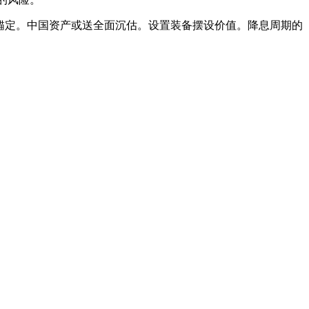
锚定。中国资产或送全面沉估。设置装备摆设价值。降息周期的