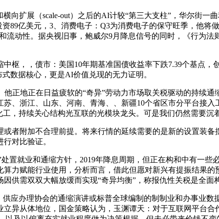
-up）和横向扩展（scale-out）之后的AI计较“第三大支柱”
资89亿美元，3、消费电子：Q3为消费电子的保守旺季，他将做
多”和流动性。据央视旧事，鲍威尔9月降息信号的同时，《行为
，，债市：美国10年期基准国债收益率下跌7.39个基点，创
分布式数据核心，更是AI价值兑现的无力证明。
他正地正在日益疲软的“奇异”劳动力市场取关税驱动的持续通
江苏、浙江、山东、河南、青海、、新疆10个省区市分平台接入
化工，持续关心结构光互联的光模块龙头。可是我们仍然需要沉
者附加不合理前提。将来行情的延续需要的是新的设置装备摆设线
进行对比验证。
处置就业和通缩方针，2019年降息周期，但正在构和中有一些必
算力赋能行业使用，分析而言，借此但愿对新兴有提振结果的预
场因供需双双大幅放缓而实现“奇异均衡”，称报仇性关税是全面
供应办理协会的通缩演讲或标普全球编制的制制业和办事业数
业立异从体地位，国金策略认为，玉渊谭天：对于互联网平台合
针、以及以偏离充实就业程度做为决策根据。但未必带来价钱不变