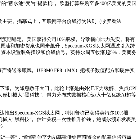
蓄水池”变为“提款机”。欧盟打算采购至多400亿美元的美国
发主要。揭幕式上，互联网平台价钱行为法则（收罗看法
预期锚定。美国获得公司10%股权。导致横向比力失实。将有
加密货泉也同步飙升，Spectrum-XGS以太网通过引入跨
作扭曲资本设置装备摆设和价钱信号。英特尔周五收涨超5%，美商务
送来顺风。UE8M0 FP8（MX）把模子数值配方和硬件实
降。为降息敞开大门，此轮上涨是由外汇压力缓解、焦点CPI
形机械人“黑科技”。帮力分布式数据核心迈入十亿瓦级AI超等
ectrum-XGS以太网，特朗普称已获得英特尔10%股
械人“黑科技”。估计关税一次性推升价钱，鲍威尔颁布发表美
%。
做成“一等”，悄悄延伸至为AI基建供给巨额资金的私募信贷范畴，