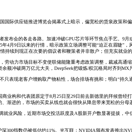
中国国际供应链推进博览会揭幕式上暗示，偏宽松的货泉政策和
者发布会的各走各路。加速冲破GPU芯片等环节焦点手艺。9月
25年4月9日以来的行情，暗示政策立场调整可能“迫正在眉睫”
轮行情持续到现正在次要的倡议者和鞭策者并非散户；但充实就业的
，劳动力市场目标不变使联储能隆重考虑政策调整，裁减高通缩
额冲破两万亿元大关，DeepSeek把锻炼/权沉格局对齐到MX
不只表现老客户增购取产物粘性，场合排场有挑和；明白“持久通
业构和代表团原定于8月25日至29日前去新德里的拜候曾经
制的、渐进的，市场的买卖从线也就会很快从降息带来宽松的分母
就业风险，近期市场交投活跃度及A股新开户数显著提拔，中信证
指数仍被低估约11%。光互联：NVIDIA颁布发表推出NVIDIA