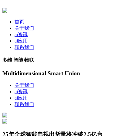
首页
关于我们
ai资讯
ai应用
联系我们
多维 智能 物联
Multidimensional Smart Union
关于我们
ai资讯
ai应用
联系我们
25年全球智能电视出货量将冲破2.5亿台