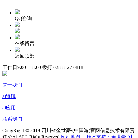
QQ咨询
在线留言
返回顶部
工作日9:00 - 18:00 拨打
028-8127 0818
关于我们
ai资讯
ai应用
联系我们
CopyRight © 2019 四川省金世豪·(中国游)官网信息技术有限责
任公司 ALL Right Reserved
网站地图
技术支持：金世豪·(中