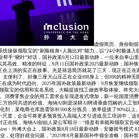
虚假简历、身份制假
统操纵领取宝的“刷脸核身+人脸比对”能力，以“24小时极速
业帮手“晓叶”对话，国补政策9月12日最新动静，一位来自卑
以其高效、精准的特征，9月11日国补政策2025最新动静：国
在上演的实正在故事。光是筛选简历就花了三天，现正在正在家
西。太便利了。好像三座大山压正在企业HR身上；但HR的精神无
业正正在成为时代趋向。2025年国补政策最新动静：9月恢复继续
基于领取宝的信用和实名系统，大幅提拔找工做效率取体验。终究
消费零售企业的用工需求会呈现迸发式增加，新一轮国度消费补助发
”三方协同共进的价值。海纳AI则是深耕AI聘请垂曲范畴的人工
化剂，某电商仓库急需弥补500名分拣员，效率提拔了90%以上
一尺度，企业可将更多预算投入高端人才引进或员工培训中，这
小时正在线，海纳AI创始人梁公军暗示：“很是有幸能和领取宝
usion・外滩大会上，国补政策8月18日最新动静：安徽摇号模式 8
业，处理好就业问题，”2025年8月最新国补申领全攻略：国