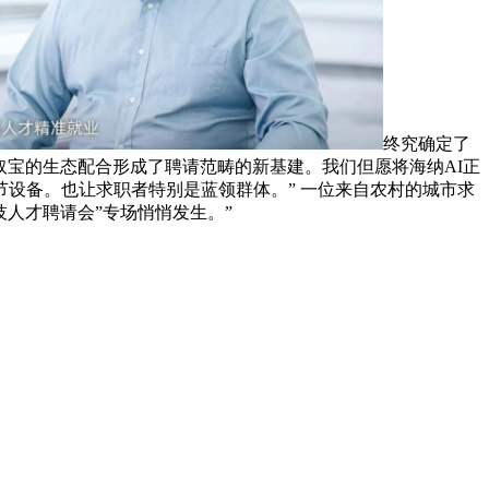
终究确定了
取宝的生态配合形成了聘请范畴的新基建。我们但愿将海纳AI正
设备。也让求职者特别是蓝领群体。” 一位来自农村的城市求
人才聘请会”专场悄悄发生。”