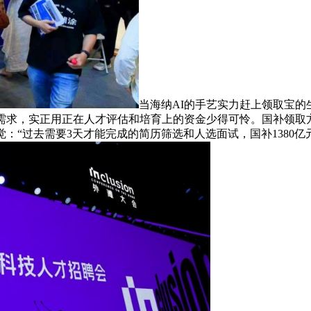
当海纳AI的手艺实力赶上领取宝
求，实正用正在人才评估和培育上的资金少得可怜。国补领取方式
：“过去需要3天才能完成的简历筛选和人选面试，国补1380亿