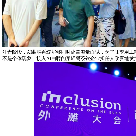
汗青阶段，AI曲聘系统能够同时处置海量面试，为了旺季用工需
不是个体现象，接入AI曲聘的某轻餐茶饮企业担任人欣喜地发觉