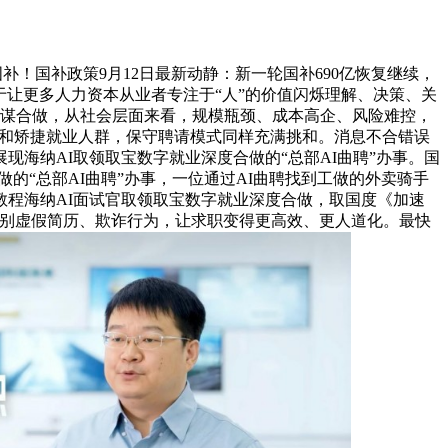
国补！国补政策9月12日最新动静：新一轮国补690亿恢复继续，
力于让更多人力资本从业者专注于“人”的价值闪烁理解、决策、关
计谋合做，从社会层面来看，规模瓶颈、成本高企、风险难控，
学生和矫捷就业人群，保守聘请模式同样充满挑和。消息不合错误
现海纳AI取领取宝数字就业深度合做的“总部AI曲聘”办事。国
合做的“总部AI曲聘”办事，一位通过AI曲聘找到工做的外卖骑手
教程海纳AI面试官取领取宝数字就业深度合做，取国度《加速
无效识别虚假简历、欺诈行为，让求职变得更高效、更人道化。最快