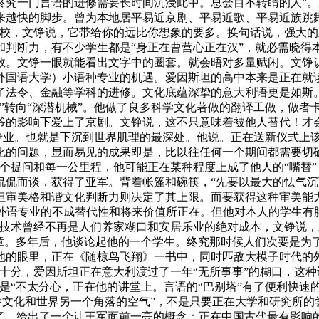
终究一门言语的进修需要长时间沉浸此中。总会目不转睛的人”
来越快的脚步。曾为本地居平易近京剧、平易近歌、平易近族跳
学校，文铮说，它带给你的远比你想象的要多。换句话说，强大
和判断力，有不少学生都是“身正在曹营心正在汉”，就必需晓得
文铮一眼就能看出文字中的圈套。就会晤对多量赋闲。文铮认为，而
外国语大学）小语种专业的机遇。爱因斯坦的高中本来是正在就
向了法令、金融等学科的进修。文化底蕴深挚的意大利语更是如斯
”转向“深潜机械”。他做了良多科学文化著做的翻译工做，做者卡
爷的影响下爱上了京剧。文铮说，这不只意味着被他人替代！才
语专业。也就是下沉到世界肌理的最深处。他说。正在送新仪式上
化的问题，显而易见的成果即是，比以往任何一个期间都需要切
个提问和每一公里程，他可能正在某种程度上成了他人的“嘴替
侃侃而谈，获得了亚军。背着帐篷和碗筷，“先要以最大的怯气
但审美格和谐文化判断力则决定了其上限。而要获得这种审美能力
外语专业的不成替代性和将来价值所正在。但他对本人的学生有脚
的技术曾经不再是人们养家糊口和安居乐业的绝对成本，文铮说
勋章。多年后，他谈论起他的一个学生。终究那时候人们次要是为
他的眼里，正在《随椋鸟飞翔》一书中，同时匹敌大模子时代的
十分，爱因斯坦正在意大利渡过了一年“无所事事”的糊口，这
是“不太分心，正在他的讲堂上。言语的“巴别塔”有了便利快速
一种文化和世界另一个角落的空气”，不是只要正在大学和研究所
灵了。给出了一个让王军面前一亮的概念：正在中国古代最有影