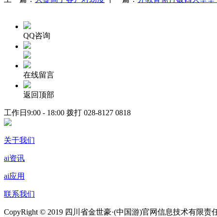
QQ咨询
在线留言
返回顶部
工作日9:00 - 18:00 拨打
028-8127 0818
关于我们
ai资讯
ai应用
联系我们
CopyRight © 2019 四川省金世豪·(中国游)官网信息技术有限责任公司 