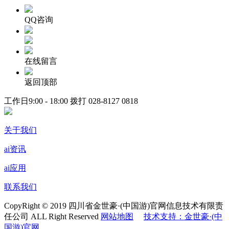
QQ咨询
在线留言
返回顶部
工作日9:00 - 18:00 拨打
028-8127 0818
关于我们
ai资讯
ai应用
联系我们
CopyRight © 2019 四川省金世豪·(中国游)官网信息技术有限责
任公司 ALL Right Reserved
网站地图
技术支持：金世豪·(中
国游)官网