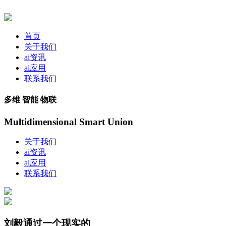
首页
关于我们
ai资讯
ai应用
联系我们
多维 智能 物联
Multidimensional Smart Union
关于我们
ai资讯
ai应用
联系我们
刘毅通过一个现实的