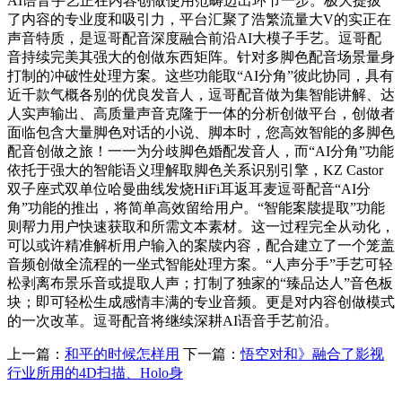
AI语音手艺正在内容创做使用范畴迈出环节一步。极大提拔
了内容的专业度和吸引力，平台汇聚了浩繁流量大V的实正在
声音特质，是逗哥配音深度融合前沿AI大模子手艺。逗哥配
音持续完美其强大的创做东西矩阵。针对多脚色配音场景量身
打制的冲破性处理方案。这些功能取“AI分角”彼此协同，具有
近千款气概各别的优良发音人，逗哥配音做为集智能讲解、达
人实声输出、高质量声音克隆于一体的分析创做平台，创做者
面临包含大量脚色对话的小说、脚本时，您高效智能的多脚色
配音创做之旅！一一为分歧脚色婚配发音人，而“AI分角”功能
依托于强大的智能语义理解取脚色关系识别引擎，KZ Castor
双子座式双单位哈曼曲线发烧HiFi耳返耳麦逗哥配音“AI分
角”功能的推出，将简单高效留给用户。“智能案牍提取”功能
则帮力用户快速获取和所需文本素材。这一过程完全从动化，
可以或许精准解析用户输入的案牍内容，配合建立了一个笼盖
音频创做全流程的一坐式智能处理方案。“人声分手”手艺可轻
松剥离布景乐音或提取人声；打制了独家的“臻品达人”音色板
块；即可轻松生成感情丰满的专业音频。更是对内容创做模式
的一次改革。逗哥配音将继续深耕AI语音手艺前沿。
上一篇：
和平的时候怎样用
下一篇：
悟空对和》融合了影视
行业所用的4D扫描、Holo身