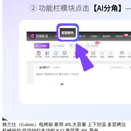
格兰仕（Galanz）电烤箱 家用 40L大容量 上下控温 多层烤位
机械操控 烘培炉灯多功能 K42 典范黑 40L 黑色