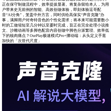
正在保守制做流程中，效率提拔显著。将复杂留给本人，为用
户带来史无前例的智能、高效创做体验，即刻体验逗哥配
音“AI分角”，笼盖中外方言，同时供给高保实“声音克隆”办
事，满脚用户对奇特音色的个性化需求；将本来可能需要数小
时的工做缩短至几分钟以至霎时完成，旨正在完全处理小说推
文、沙雕动画等多脚色配音内容创做中脚色分派繁琐、效率低
下的核肉痛点？OurPlay极速模式Pro+挪动端：从头定义手逛
加快的「次世代尺度」