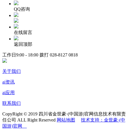
QQ咨询
在线留言
返回顶部
工作日9:00 - 18:00 拨打
028-8127 0818
关于我们
ai资讯
ai应用
联系我们
CopyRight © 2019 四川省金世豪·(中国游)官网信息技术有限责
任公司 ALL Right Reserved
网站地图
技术支持：金世豪·(中
国游)官网