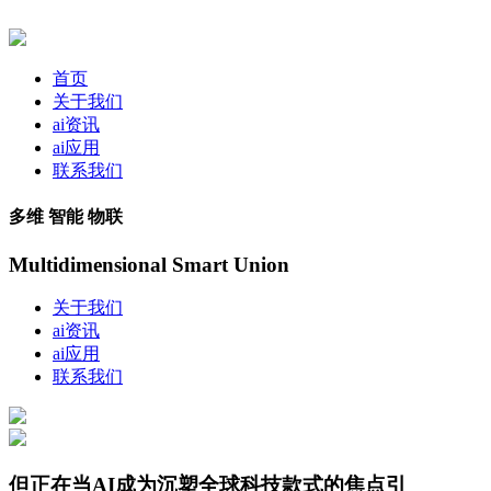
首页
关于我们
ai资讯
ai应用
联系我们
多维 智能 物联
Multidimensional Smart Union
关于我们
ai资讯
ai应用
联系我们
但正在当AI成为沉塑全球科技款式的焦点引