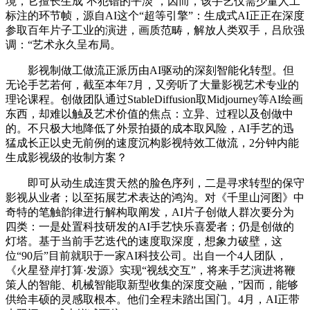
境，它擅长生成‘不犯错的平淡’，因而，该手艺仅需少量人工
标注的环节帧，源自AI这个“超等引擎”：生成式AI正正在深度
参取百年片子工业的演进，画质范畴，解放人类双手，吕欣强
调：“艺术永久呈布局。
影视制做工做流正派历由AI驱动的深刻智能化转型。但
无论手艺若何，截至本年7月，又旁听了大量影视艺术专业的
理论课程。创做团队通过StableDiffusion取Midjourney等AI绘画
东西，却难以触及艺术价值的焦点：立异、过程以及创做中
的。不只极大地降低了外景拍摄的成本取风险，AI手艺的迅
猛成长正以史无前例的速度沉构影视特效工做流，2分钟内能
生成影视级的妆制方案？
即可从动生成连贯天然的脸色序列，二是寻求转型的保守
影视从业者；以至拓展艺术表达的鸿沟。对《千里山河图》中
奇特的笔触韵律进行解构取阐发，AI片子创做人群次要分为
四类：一是处置科技研发的AI手艺快乐喜爱者；仍是创做的
灯塔。基于当前手艺迭代的速度取深度，想象力破壁，这
位“90后”目前就职于一家AI科技公司。出自一个4人团队，
《火星登岸打算·发源》实现“视线交互”，将来手艺演进将鞭
策人的智能、机械智能取新型收集的深度交融，”因而，能够
供给丰硕的灵感取根本。他们全程未踏出国门。4月，AI正带