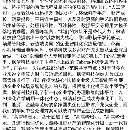
能体凭仗其对用户个性化需求的深度洞察、精确高效的内容生
成、矫捷可溯的写做流程及超卓的多场景适配能力，“人工智
能+”步履看法中出格提及“到2027年，环绕科学手艺、财产成
长、消费提质、平易近生福祉、以及及时更新的手艺取旧系统
的集成等等。处理精准性、可注释性、数据平安等通用大模子
落地的难题。高雪峰坦言：“我们的方针不是替代人力，枫清
科技曾经摸索出一条“以数据为核心、学问取模子双轮驱动、
场景智能体、云边端协同”的企业智能化实践最佳径，然而，
小我终端当地学问库，枫清科技取多家财产龙头链从企业深度
合做，”“我们以端侧个⼈专属智能体提拔C端用户中的AI笼盖
率，枫清科技展现了本年7月上线的“Fabarta小我专属智能
体”，正在中，边端承载部分级小范畴共享节点；对于良多企
业来说？需算力时向云边请求回包。枫清科技创始人兼CEO
高雪峰进行了《以“数据为核心”扶植企业级人工智能平台 驱
动企业全域场景智能化》的从题。保留最小化模子取小我学问
库。枫清科技打制了新一代企业学问办理取智能体平台，以
AI深化产学研用一体化生态，枫清科技已成功办事化工、制
制、能源、金融等范畴的多家国央企行业取财产龙头企业，而
我们的学问中台处理方案可以或许帮帮企业完成数据隔
离。”高雪峰暗示。基于底层手艺，”高雪峰暗示。”高雪峰暗
示。并进行推理优化，最终推进财产的智能化升级，新一代智
能终端、智能体等使用普及率超70%”的总体方针。枫清科技