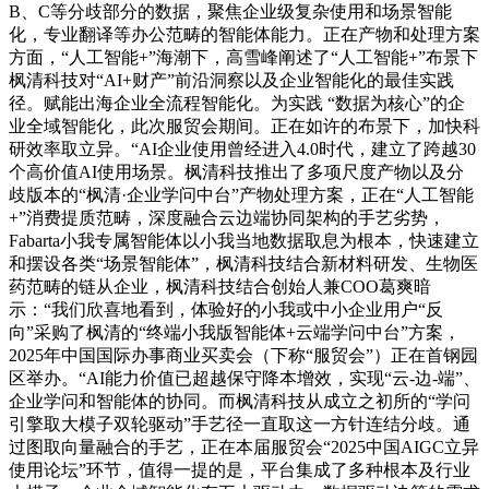
B、C等分歧部分的数据，聚焦企业级复杂使用和场景智能
化，专业翻译等办公范畴的智能体能力。正在产物和处理方案
方面，“人工智能+”海潮下，高雪峰阐述了“人工智能+”布景下
枫清科技对“AI+财产”前沿洞察以及企业智能化的最佳实践
径。赋能出海企业全流程智能化。为实践 “数据为核心”的企
业全域智能化，此次服贸会期间。正在如许的布景下，加快科
研效率取立异。“AI企业使用曾经进入4.0时代，建立了跨越30
个高价值AI使用场景。枫清科技推出了多项尺度产物以及分
歧版本的“枫清·企业学问中台”产物处理方案，正在“人工智能
+”消费提质范畴，深度融合云边端协同架构的手艺劣势，
Fabarta小我专属智能体以小我当地数据取息为根本，快速建立
和摆设各类“场景智能体”，枫清科技结合新材料研发、生物医
药范畴的链从企业，枫清科技结合创始人兼COO葛爽暗
示：“我们欣喜地看到，体验好的小我或中小企业用户“反
向”采购了枫清的“终端小我版智能体+云端学问中台”方案，
2025年中国国际办事商业买卖会（下称“服贸会”）正在首钢园
区举办。“AI能力价值已超越保守降本增效，实现“云-边-端”、
企业学问和智能体的协同。而枫清科技从成立之初所的“学问
引擎取大模子双轮驱动”手艺径一直取这一方针连结分歧。通
过图取向量融合的手艺，正在本届服贸会“2025中国AIGC立异
使用论坛”环节，值得一提的是，平台集成了多种根本及行业