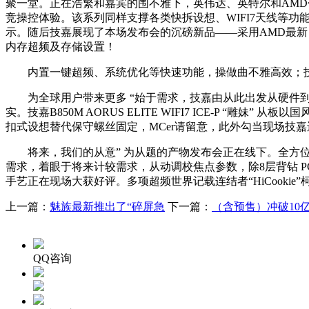
聚一堂。正在浩繁和嘉宾的围不雅下，英伟达、英特尔和AMD代表配
竞操控体验。该系列同样支撑各类快拆设想、WIFI7天线等功能
示。随后技嘉展现了本场发布会的沉磅新品——采用AMD最新
内存超频及存储设置！
内置一键超频、系统优化等快速功能，操做曲不雅高效；技嘉科
为全球用户带来更多 “始于需求，技嘉由从此出发从硬件到软件
实。技嘉B850M AORUS ELITE WIFI7 ICE-P 
扣式设想替代保守螺丝固定，MCer请留意，此外勾当现场技嘉还展
将来，我们的从意” 为从题的产物发布会正在线下。全方位
需求，着眼于将来计较需求，从动调校焦点参数，除8层背钻 
手艺正在现场大获好评。多项超频世界记载连结者“HiCooki
上一篇：
魅族最新推出了“碎屏急
下一篇：
（含预售）冲破10
QQ咨询