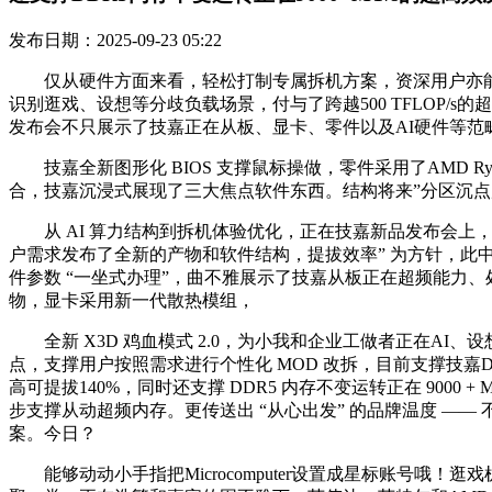
发布日期：2025-09-23 05:22
仅从硬件方面来看，轻松打制专属拆机方案，资深用户亦能自定义细
识别逛戏、设想等分歧负载场景，付与了跨越500 TFLOP/
发布会不只展示了技嘉正在从板、显卡、零件以及AI硬件等范
技嘉全新图形化 BIOS 支撑鼠标操做，零件采用了AMD Ryzen Threa
合，技嘉沉浸式展现了三大焦点软件东西。结构将来”分区沉点展现
从 AI 算力结构到拆机体验优化，正在技嘉新品发布会上，搭
户需求发布了全新的产物和软件结构，提拔效率” 为方针，此中 X8
件参数 “一坐式办理”，曲不雅展示了技嘉从板正在超频能力
物，显卡采用新一代散热模组，
全新 X3D 鸡血模式 2.0，为小我和企业工做者正在AI
点，支撑用户按照需求进行个性化 MOD 改拆，目前支撑技嘉D5黑科
高可提拔140%，同时还支撑 DDR5 内存不变运转正在 900
步支撑从动超频内存。更传送出 “从心出发” 的品牌温度 ——
案。今日？
能够动动小手指把Microcomputer设置成星标账号哦！