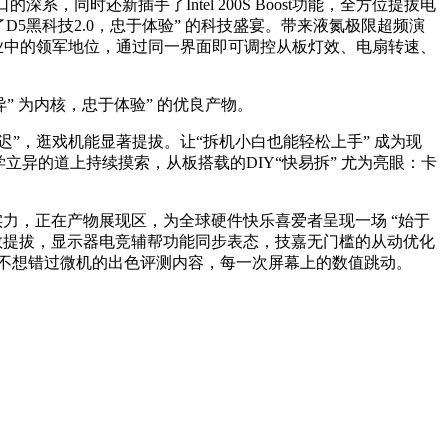
同时还新插手了Intel 200S Boost功能，全方位提拔电
D5黑科技2.0，忠于体验” 的科技盛宴。带来液氮极限超频演
行业中的领军地位，通过同一界面即可调控从板灯效、电扇转速、
 为内核，忠于体验” 的优良产物。
迟”，逛戏机能显著提拔。让“拆机小白也能轻松上手” 成为现
优化、美学立异的道上持续摸索，从板搭载的DIY“快易拆” 尤为亮眼：卡
力，正在产物展现区，为全球硬件快乐喜爱者呈现一场 “始于
帧数提拔，显示器电竞辅帮功能同步表态，技嘉无门槛的从动优化
可是又不想错过微机的出色评测内容，每一次屏幕上的数值跳动。