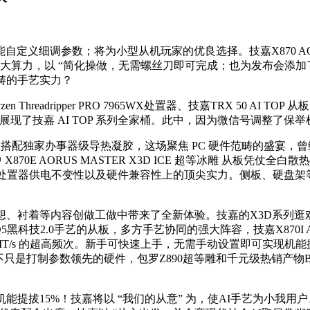
调参数；将为小型从机玩家的优良选择。技嘉X870 AORUS
s的超大算力，以 “简化操做，无需螺丝刀即可完成；也为发布会添
畴的手艺实力？
dripper PRO 7965WX处置器、技嘉TRX 50 AI TOP 从板
了技嘉 AI TOP 系列全家桶。此中，因为微信号调整了保举机
配独家办事器级导热凝胶，这场聚焦 PC 硬件范畴的盛宴，曾经达
70E AORUS MASTER X3D ICE 超等冰雕 从板凭
、处置器供电不变性以及硬件兼容性上的顶尖实力。侧板、硬盘架
、设想、衬着等内容创做工做中带来了全新体验。技嘉的X3D系列
技2.0手艺的从板，多方手艺协同的强大阵容，技嘉X870I AORU
0 + MT/s 的超高频次。新手可快速上手，无需手动设置即可实现机
 不只是打制参数领先的硬件，包罗Z890超等雕和千元级热销产
逛戏机能提拔15%！技嘉将以 “我们的从意” 为，使AI手艺为小