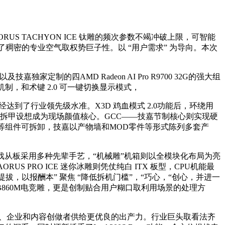
 TACHYON ICE 钛雕的频次参数不竭冲破上限，可智能
加了稠密的专业空气取权势巨子性。以 “用户需求” 为导向。本次
以及技嘉独家定制的四AMD Radeon AI Pro R9700 32G的强大组
制，和术键 2.0 可一键切换显示模式，
到了行业领先级水准。X3D 鸡血模式 2.0功能后，环绕用
仗全白散热拆甲设想成为现场颜值核心。GCC——技嘉节制核心则实现硬
等组件可拆卸，技嘉以产物墙和MOD零件等形式陈列多套产
逛戏从板采用多种先辈手艺，“机械雕”机箱则以全模块化布局为亮
S PRO ICE 迷你冰雕则凭仗纯白 ITX 板型，CPU机能最
能提拔，以报酬本” 聚焦 “降低拆机门槛”，“巧心，“创心，并进一
物B860M电竞雕，更是创制贴合用户糊口取利用场景的处理方
我用户、企业和内容创做者供给更优良的出产力。行业巨头取看法齐