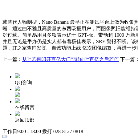
或替代人物制型，Nano Banana 最早正在测试平台上做为收集
晰：通过曲不雅且高质量的东西吸援用户，而图像照旧能维持清晰的
沉过载。简单易用且多项表示优于 GPT-4o。带动超 1000 
并且无论是手办仍是实人都有着极佳表示，SRE 警报不断。
题，IT之家查询发觉，自该功能上线 亿次图像编纂，再进一步将其引
上一篇：
从?“若何叩开百亿大门”?转向?“百亿之后若何
下一篇
QQ咨询
在线留言
返回顶部
工作日9:00 - 18:00 拨打
028-8127 0818