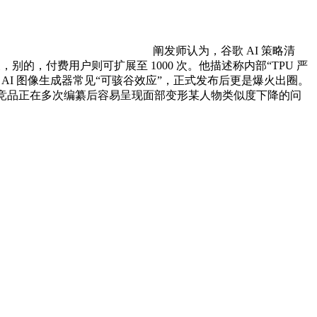
阐发师认为，谷歌 AI 策略清
，付费用户则可扩展至 1000 次。他描述称内部“TPU 严
其他 AI 图像生成器常见“可骇谷效应”，正式发布后更是爆火出圈。
些竞品正在多次编纂后容易呈现面部变形某人物类似度下降的问