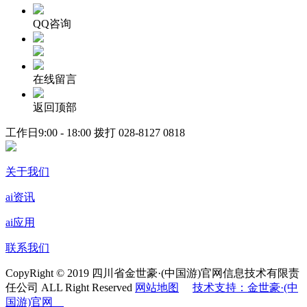
QQ咨询
在线留言
返回顶部
工作日9:00 - 18:00 拨打
028-8127 0818
关于我们
ai资讯
ai应用
联系我们
CopyRight © 2019 四川省金世豪·(中国游)官网信息技术有限责
任公司 ALL Right Reserved
网站地图
技术支持：金世豪·(中
国游)官网