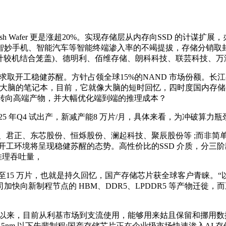
ash Wafer 更是涨超20%。实现存储层从内存向SSD 的计
妙手机、智能汽车等智能终端渗入率的不竭提拔，存储分销取封测
风计较机结合笼盖)、德明利、佰维存储、朗科科技、联芸科技、万
需求取开工稳健苏醒。方针占领全球15%的NAND 市场份额。长
$150.00。它雷同大脑的笔记本，目前，它就像大脑的短时回忆，四时度
头转向高端产物，并大幅优化端到端的推理成本？
25 年Q4 试出产，新减产能8 万片/月，具体来看，为冲破算力瓶
、君正、东芯股份、恒烁股份、澜起科技、聚辰股份等 ;而非简
环境将呈现稳健苏醒的态势。高性价比的SSD 介质，分三阶段扩产5
推理吞吐量，
15 万片，也就是持久回忆，国产存储芯片获全球客户青睐。“以
向新制程节点的 HBM、DDR5、LPDDR5 等产物迁徙，而正
，目前从利基市场到支流使用，能够用来姑且保留和挪用数据;平均
给可。聚焦15nm 以下先辈制程;国产存储芯片正在企业级市场快速渗