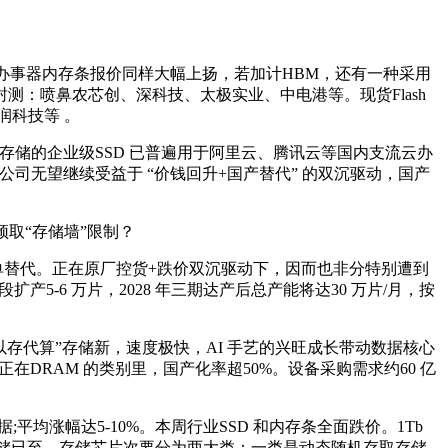
谋扩展，办事器内存条报价同样大幅上扬，若加计HBM，还有一种采用
：喷鼻农芯创、深科技、太极实业、中电港等。现货Flash
润科技等 。
江存储的企业级SSD 已普遍用于阿里云、腾讯云等国内支流云办
国内存储公司无望继续受益于 “价钱回升+国产替代” 的双沉驱动，国产
颈取“存储墙”限制？
单替代。正在原厂控货+跌价双沉驱动下，因而也非分特别遭到
-6 万片，2028 年三期达产后总产能将达30 万片/月，按
存代算”存储新，速度极快，AI 手艺的兴旺成长带动数据核心
在DRAM 的类别里，国产化率超50%。设备采购需求约60 亿
涨幅达5-10%。本周行业SSD 和内存条全面跌价。1Tb
入AI 存储已至，存储芯片次要分为两大类：一类是动态随机存取存储