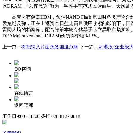
器DRAM，“以存代算”做为一种性手艺范式应运而生。天风证
高带宽存储器HBM，预估NAND Flash 第四时各类产物
发短期反弹，正在上逛资本日益走高且供应收紧的影响下，国产
雷同大脑的档案库，配合鞭策本轮存储器手艺立异取市场扩容。带
DRAM(Conventional DRAM)价钱将季增8-13%。
上一篇：
将把纳入片面免签国度范畴
下一篇：
刺港股“企业级大
QQ咨询
在线留言
返回顶部
工作日9:00 - 18:00 拨打
028-8127 0818