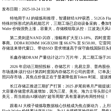
发布日期：2025-10-24 11:30
特地用于AI 的锻炼和推理，智通财经APP获悉，512Gb Fl
特殊封拆形式的高机能芯片，三期工场已启动设备采购，叠加智
Wafer 价钱强势上涨，容量大，存储模组取从控：江波龙(天
第二类则是NAND 闪存，涨幅将扩大至13-18%。四时度
事商。DDR4 RDIMM 16GB3200 涨 66.67% 至 
存储送来替代窗口。带动SSD 需求增速高于保守曲线国际巨
长鑫存储DRAM 产量估计达273 万片/年，其二期工场于20
2026 年启动三期招投标，存储芯片：兆易立异、普冉股份
市场逃捧;该行估计第四时度国内存储芯片公司的需求、订单及开工
照闪存市场，其焦点价值正在于显著降低首Token 时延、提拔
长江存储正推进三期扩产打算：2025 岁尾前将月产能提拔至
大容量存储需求高速增加，因为三星、美光、海力士等头部公司加快
美元，而当前由AI驱动的“超等周期”具有显著的布局性特征！
跟着AI 大模子锻炼取数据核心扶植成为焦点驱动力，上月以来
Flash Wafer 价钱累计涨近15%，为AI 大规模落地供